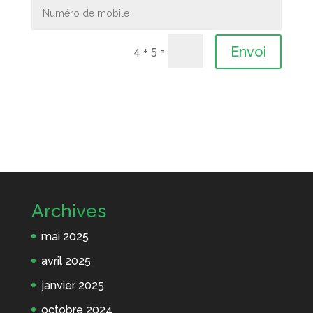
A
Envoi
=
4 + 5
l
t
e
r
n
a
t
i
Archives
v
e
mai 2025
:
avril 2025
janvier 2025
octobre 2024